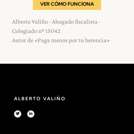
VER CÓMO FUNCIONA
Alberto Valiño · Abogado fiscalista ·
Colegiado nº 15042
Autor de «Paga menos por tu herencia»
ALBERTO VALIÑO