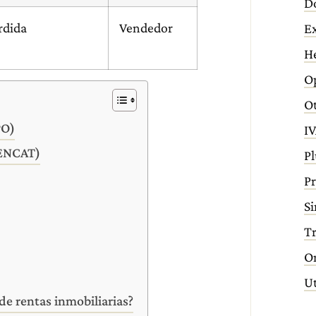
D
rdida
Vendedor
E
H
Op
Ot
PO)
IV
GENCAT)
Pl
Pr
Si
T
O
Ut
de rentas inmobiliarias?