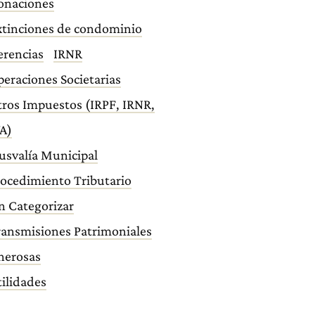
onaciones
xtinciones de condominio
erencias
IRNR
eraciones Societarias
ros Impuestos (IRPF, IRNR,
A)
usvalía Municipal
ocedimiento Tributario
n Categorizar
ransmisiones Patrimoniales
nerosas
ilidades