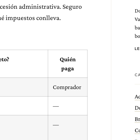
cesión administrativa. Seguro
D
qué impuestos conlleva.
Va
ba
bo
L
eto?
Quién
paga
C
Comprador
Ac
—
D
B
—
C