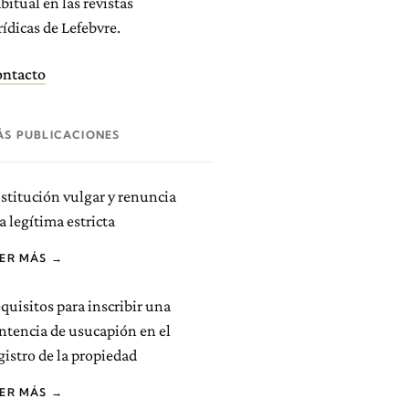
bitual en las revistas
rídicas de Lefebvre.
ntacto
ÁS PUBLICACIONES
stitución vulgar y renuncia
la legítima estricta
EER MÁS →
quisitos para inscribir una
ntencia de usucapión en el
gistro de la propiedad
EER MÁS →