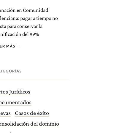
onación en Comunidad
lenciana: pagar a tiempo no
sta para conservar la
nificación del 99%
EER MÁS →
ATEGORÍAS
tos Jurídicos
ocumentados
revas
Casos de éxito
onsolidación del dominio