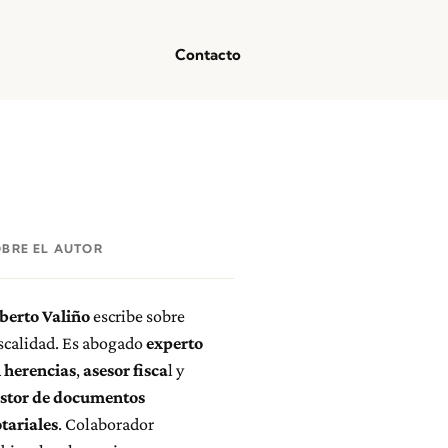
Contacto
OBRE EL AUTOR
berto Valiño
escribe sobre
scalidad. Es abogado
experto
 herencias
,
asesor fisca
l y
stor de documentos
tariales
. Colaborador