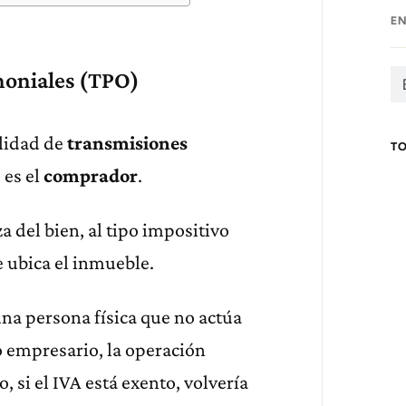
E
moniales (TPO)
alidad de
transmisiones
T
 es el
comprador
.
za del bien, al tipo impositivo
ubica el inmueble.
na persona física que no actúa
 empresario, la operación
 si el IVA está exento, volvería