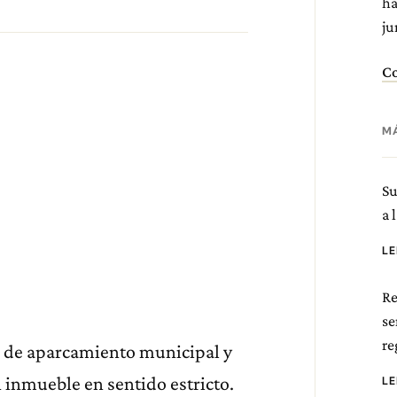
ha
ju
Co
M
Su
a 
L
Re
se
re
a de aparcamiento municipal y
 inmueble en sentido estricto.
L