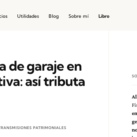
cios
Utilidades
Blog
Sobre mí
Libro
a de garaje en
va: así tributa
S
Al
Fi
en
ge
TRANSMISIONES PATRIMONIALES
no