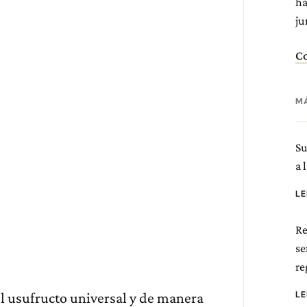
ha
ju
Co
M
Su
a 
L
Re
se
re
L
el usufructo universal y de manera