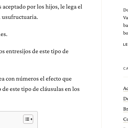
 aceptado por los hijos, le lega el
D
l usufructuaria.
Va
ba
bo
es.
L
s entresijos de este tipo de
C
ea con números el efecto que
Ac
 de este tipo de cláusulas en los
D
B
C