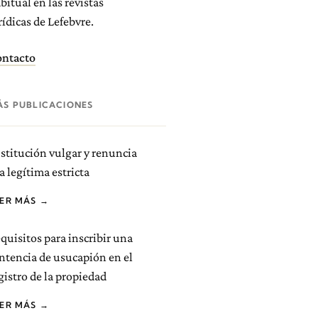
bitual en las revistas
rídicas de Lefebvre.
ntacto
ÁS PUBLICACIONES
stitución vulgar y renuncia
la legítima estricta
EER MÁS →
quisitos para inscribir una
ntencia de usucapión en el
gistro de la propiedad
EER MÁS →