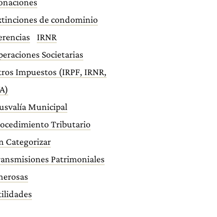
onaciones
xtinciones de condominio
erencias
IRNR
eraciones Societarias
ros Impuestos (IRPF, IRNR,
A)
usvalía Municipal
ocedimiento Tributario
n Categorizar
ransmisiones Patrimoniales
nerosas
ilidades