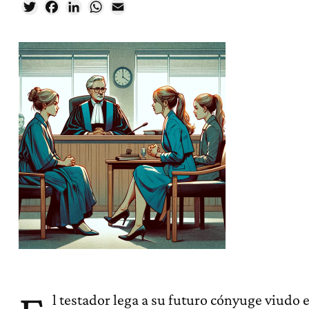
Twitter
Facebook
LinkedIn
WhatsApp
Email
l testador lega a su futuro cónyuge viudo 