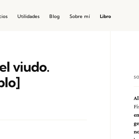
cios
Utilidades
Blog
Sobre mí
Libro
el viudo.
plo]
S
Al
Fi
en
ge
no