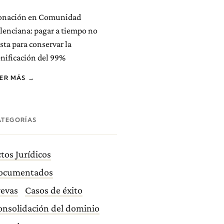
onación en Comunidad
lenciana: pagar a tiempo no
sta para conservar la
nificación del 99%
EER MÁS →
ATEGORÍAS
tos Jurídicos
ocumentados
revas
Casos de éxito
onsolidación del dominio