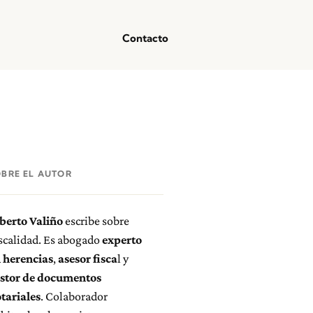
Contacto
OBRE EL AUTOR
berto Valiño
escribe sobre
scalidad. Es abogado
experto
 herencias
,
asesor fisca
l y
stor de documentos
tariales
. Colaborador