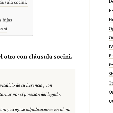
D
áusula socini.
E
H
 hijas
Op
s sí
Ot
IV
Pl
l otro con cláusula socini.
Pr
Si
T
italicio de su herencia , con
O
tornar por sí posesión del legado.
Ut
ción y exigiese adjudicaciones en plena