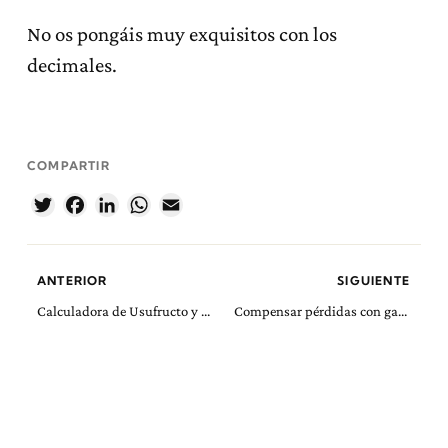
No os pongáis muy exquisitos con los
decimales.
COMPARTIR
Twitter
Facebook
LinkedIn
WhatsApp
Email
ANTERIOR
SIGUIENTE
Calculadora de Usufructo y de Nuda Propiedad
Compensar pérdidas con ganancias en una donación