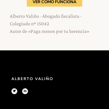
VER CÓMO FUNCIONA
Alberto Valiño · Abogado fiscalista ·
Colegiado nº 15042
Autor de «Paga menos por tu herencia»
ALBERTO VALIÑO