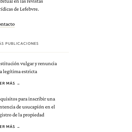
bitual en las revistas
rídicas de Lefebvre.
ntacto
ÁS PUBLICACIONES
stitución vulgar y renuncia
la legítima estricta
EER MÁS →
quisitos para inscribir una
ntencia de usucapión en el
gistro de la propiedad
EER MÁS →