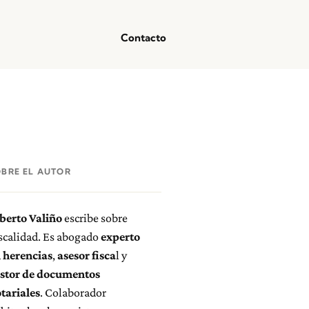
Contacto
OBRE EL AUTOR
berto Valiño
escribe sobre
scalidad. Es abogado
experto
 herencias
,
asesor fisca
l y
stor de documentos
tariales
. Colaborador