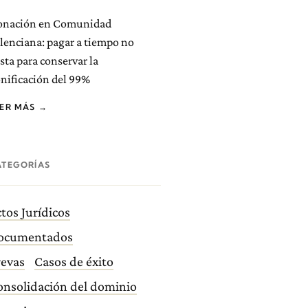
onación en Comunidad
lenciana: pagar a tiempo no
sta para conservar la
nificación del 99%
EER MÁS →
ATEGORÍAS
tos Jurídicos
ocumentados
revas
Casos de éxito
onsolidación del dominio