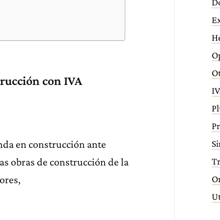
D
E
H
Op
Ot
trucción con IVA
IV
Pl
Pr
Si
enda en construcción ante
T
las obras de construcción de la
O
ores,
Ut