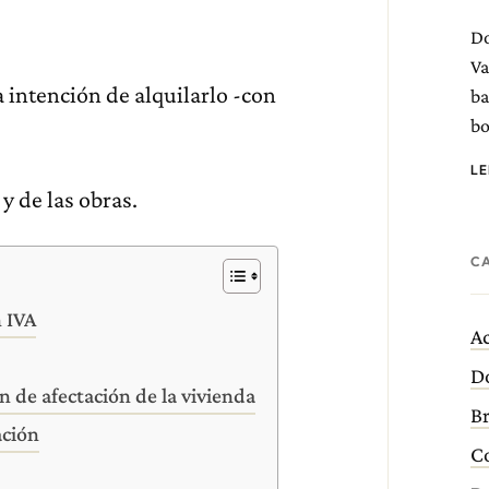
D
Va
intención de alquilarlo -con
ba
bo
L
y de las obras.
C
 IVA
Ac
D
 de afectación de la vivienda
B
ación
C