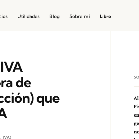
cios
Utilidades
Blog
Sobre mí
Libro
 IVA
ra de
S
cción) que
Al
Fi
VA
en
ge
no
, IVA)