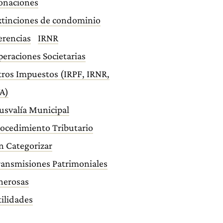
onaciones
xtinciones de condominio
erencias
IRNR
eraciones Societarias
ros Impuestos (IRPF, IRNR,
A)
usvalía Municipal
ocedimiento Tributario
n Categorizar
ransmisiones Patrimoniales
nerosas
ilidades