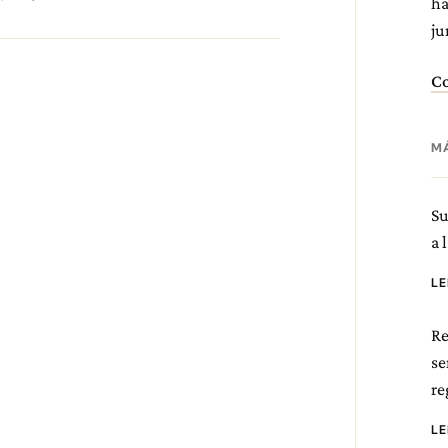
ha
ju
Co
M
Su
a 
L
Re
se
re
L