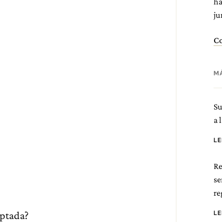
ha
ju
Co
M
Su
a 
L
Re
se
re
L
eptada?