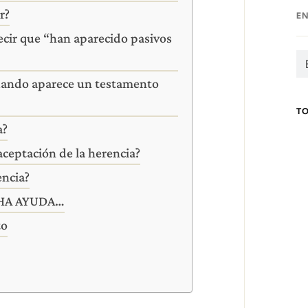
r?
E
ecir que “han aparecido pasivos
cuando aparece un testamento
T
a?
aceptación de la herencia?
encia?
UCHA AYUDA…
to