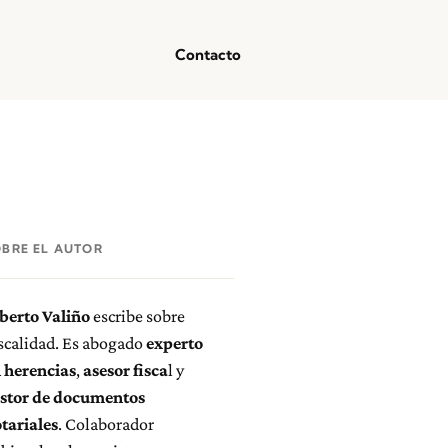
Contacto
OBRE EL AUTOR
berto Valiño
escribe sobre
scalidad. Es abogado
experto
 herencias
,
asesor fisca
l y
stor de documentos
tariales
. Colaborador