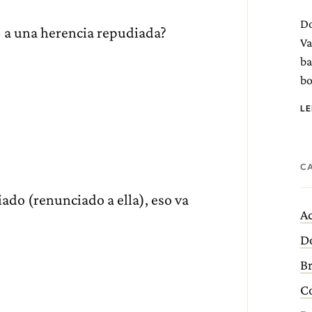
D
»
a una herencia repudiada?
Va
ba
bo
L
C
ado (renunciado a ella), eso va
Ac
D
B
C