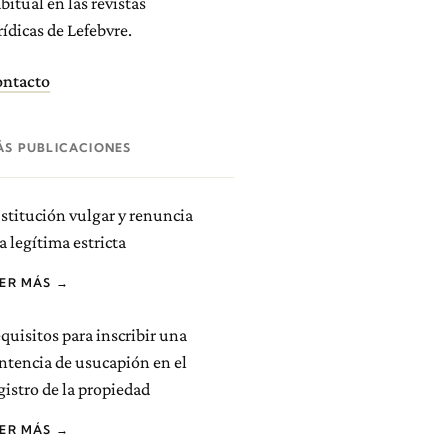
bitual en las revistas
rídicas de Lefebvre.
ntacto
ÁS PUBLICACIONES
stitución vulgar y renuncia
la legítima estricta
EER MÁS →
quisitos para inscribir una
ntencia de usucapión en el
gistro de la propiedad
EER MÁS →