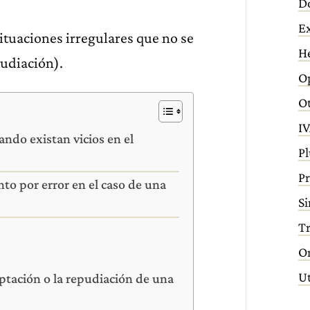
D
E
ituaciones irregulares que no se
H
pudiación).
Op
Ot
IV
ando existan vicios en el
Pl
Pr
to por error en el caso de una
Si
T
O
Ut
ptación o la repudiación de una