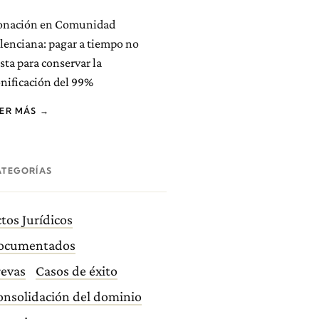
onación en Comunidad
lenciana: pagar a tiempo no
sta para conservar la
nificación del 99%
EER MÁS →
ATEGORÍAS
tos Jurídicos
ocumentados
revas
Casos de éxito
onsolidación del dominio