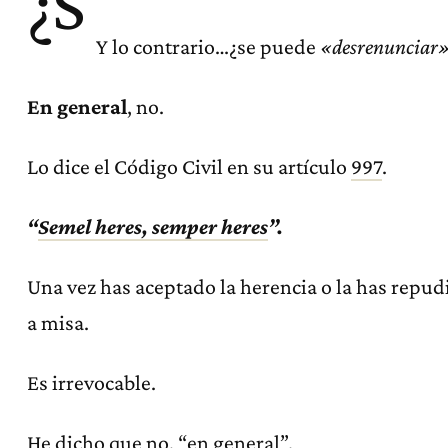
¿S
Y lo contrario…¿se puede
«desrenunciar
En general
, no.
Lo dice el Código Civil en su artículo
997
.
“
Semel heres, semper heres
”.
Una vez has aceptado la herencia o la has repudi
a misa.
Es irrevocable.
He dicho que no, “en general”.