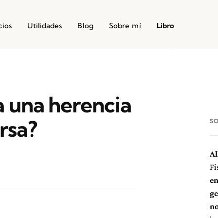
cios
Utilidades
Blog
Sobre mí
Libro
a una herencia
rsa?
S
Al
Fi
en
ge
no