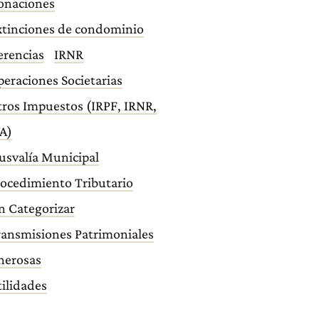
onaciones
xtinciones de condominio
erencias
IRNR
eraciones Societarias
ros Impuestos (IRPF, IRNR,
A)
usvalía Municipal
ocedimiento Tributario
n Categorizar
ransmisiones Patrimoniales
nerosas
ilidades