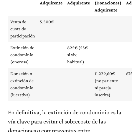
Adquirente
Adquirente
(Donaciones)
Ad
Adquirente
Venta de
5.500€
cuota de
participación
Extinción de
825€ (55€
condominio
si viv.
(onerosa)
habitual)
Donación o
11.229,60€
67
extinción de
(no pariente
condominio
ni pareja
(lucrativa)
inscrita)
En definitiva, la extinción de condominio es la
vía clave para evitar el sobrecoste de las
donaciones o compraventas entre