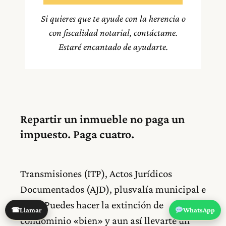
Si quieres que te ayude con la herencia o
con fiscalidad notarial, contáctame.
Estaré encantado de ayudarte.
Repartir un inmueble no paga un
impuesto. Paga cuatro.
Transmisiones (ITP), Actos Jurídicos
Documentados (AJD), plusvalía municipal e
IRPF. Puedes hacer la extinción de
☎
Llamar
WhatsApp
condominio «bien» y aun así llevarte un